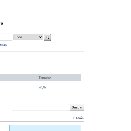
sa
entes
Tamaño
20,8k
« Atrás