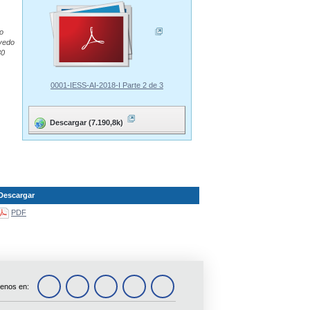
o
evedo
30
0001-IESS-AI-2018-I Parte 2 de 3
Descargar (7.190,8k)
Descargar
PDF
enos en: