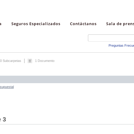
a
Seguros Especializados
Contáctanos
Sala de pren
Preguntas Frecu
0 Subcarpetas
1 Documento
esupuestal
e 3