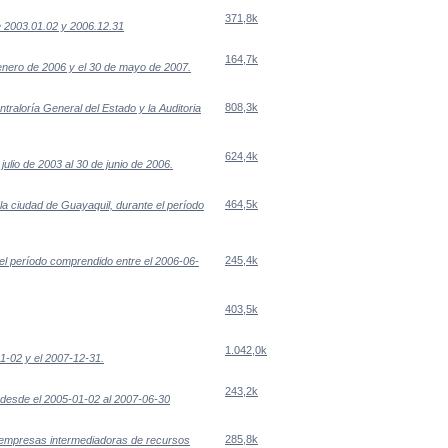
371,8k
e 2003.01.02 y 2006.12.31
164,7k
 enero de 2006 y el 30 de mayo de 2007.
808,3k
raloría General del Estado y la Auditoria
624,4k
ulio de 2003 al 30 de junio de 2006.
464,5k
a ciudad de Guayaquil, durante el período
245,4k
el período comprendido entre el 2006-06-
403,5k
1.042,0k
01-02 y el 2007-12-31.
243,2k
 desde el 2005-01-02 al 2007-06-30
285,8k
e empresas intermediadoras de recursos