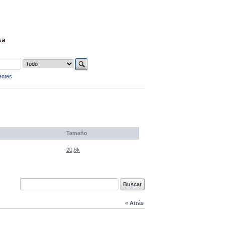
sa
entes
Tamaño
20,8k
« Atrás