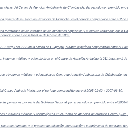
inancieras del Centro de Atencion Ambulatoria de Chimbacalle, del período comprendido entr
a general de la Direccion Provincial de Pichincha, en el período comprendido entre el 2 de
 formuladas en los informes de los exámenes especiales y auditorias realizados por la Cont
 período enero 1 de 2004 al 28 de febrero de 2007.
212 Tarqui del IESS en la ciudad de Guayaquil, durante el período comprendido entre el 1 de j
, insumos médicos y odontológicos en el Centro de Atención Ambulatoria 211 Letamendi de l
cos e insumos médicos y odontológicos Centro de Atención Ambulatoria de Chimbacalle, en 
ital Carlos Andrade Marín, por el período comprendido entre el 2005-01-02 y 2007-06-30.
de las pensiones por parte del Gobierno Nacional, por el período comprendido entre el 2004-
cos e insumos médicos y odontológicos en el Centro de Atención Ambulatoria Central Quito,
 recursos humanos y al proceso de selección, contratación y cumplimiento de contratos d