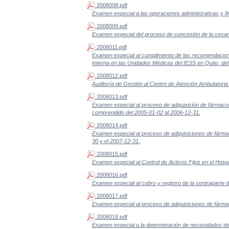
2008008.pdf
Examen especial a las operaciones administrativas y f
2008009.pdf
Examen especial del proceso de concesión de la cesantí
2008011.pdf
Examen especial al cumplimiento de las recomendaciones
Interna en las Unidades Médicas del IESS en Quito, del
2008012.pdf
Auditoría de Gestión al Centro de Atención Ambulatoria 
2008013.pdf
Examen especial al proceso de adquisición de fármacos
comprendido del 2005-01-02 al 2006-12-31.
2008014.pdf
Examen especial al proceso de adquisiciones de fárma
30 y el 2007-12-31.
2008015.pdf
Examen especial al Control de Activos Fijos en el Hosp
2008016.pdf
Examen especial al cobro y registro de la contraparte 
2008017.pdf
Examen especial al proceso de adquisiciones de fárma
2008018.pdf
Examen especial a la determinación de necesidades de