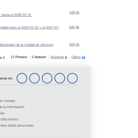
436,6k
 hasta el 2008-03-31.
840,8k
ndido entre el 2004-01-01 y el 2007-07-
605,6k
ofesionales de la Unidad de Atencion
Primero
Anterior
Siguiente
Último
e 2
enos en:
de cuentas
e la Información
ias
 Electrónica
obre datos personales