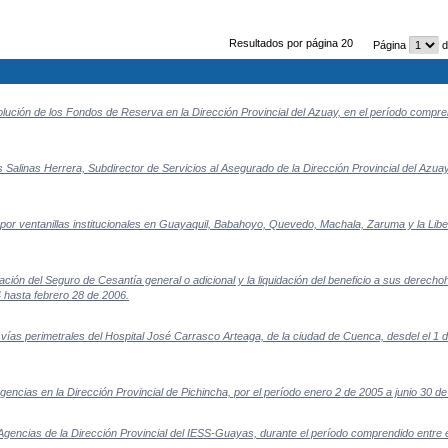
Resultados por página 20
Página
d
ución de los Fondos de Reserva en la Dirección Provincial del Azuay, en el período compren
 Salinas Herrera, Subdirector de Servicios al Asegurado de la Dirección Provincial del Azuay
r ventanillas institucionales en Guayaquil, Babahoyo, Quevedo, Machala, Zaruma y la Libe
tación del Seguro de Cesantía general o adicional y la liquidación del beneficio a sus derec
 hasta febrero 28 de 2006.
 vías perimetrales del Hospital José Carrasco Arteaga, de la ciudad de Cuenca, desdel el 1 d
ncias en la Dirección Provincial de Pichincha, por el período enero 2 de 2005 a junio 30 de
gencias de la Dirección Provincial del IESS-Guayas, durante el período comprendido entre 