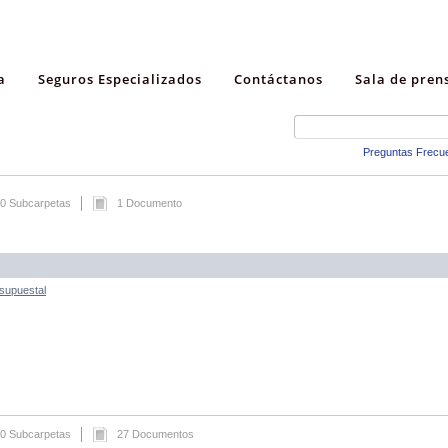
a
Seguros Especializados
Contáctanos
Sala de pren
Preguntas Frecu
0 Subcarpetas
1 Documento
esupuestal
0 Subcarpetas
27 Documentos