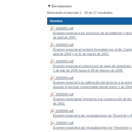
Documentos
Mostrando el intervalo 1 - 20 de 27 resultados.
Nombre
2008001.pdf
Examen especial a los procesos de acreditación y devol
de abril de 2007.
2008002.pdf
Examen especial al reclamo formulado por el Ab. Carlos
abril de 2005 y el 31 de marzo de 2007.
2008003.pdf
Examen especial al subproceso de pago de pensiones po
1 de julio de 2005 hasta el 28 de febrero de 2006.
2008004.pdf
Examen especial a la calificación del derecho a la pres
durante el período comprendido desde enero 1 de 2004
2008005.pdf
Examen especial de ingeniería a la construcción de las
de 2001.
2008006.pdf
Examen especial a las recaudaciones de Tesorería y Age
2008007.pdf
Examen especial a las recaudaciones por Tesorería y A