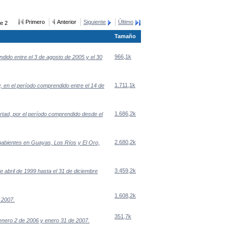
Primero
Anterior
Siguiente
Último
e 2
Tamaño
966,1k
dido entre el 3 de agosto de 2005 y el 30
1.711,1k
, en el período comprendido entre el 14 de
1.686,2k
rtad, por el período comprendido desde el
2.680,2k
hohabientes en Guayas, Los Ríos y El Oro,
3.459,2k
e abril de 1999 hasta el 31 de diciembre
1.608,2k
 2007.
351,7k
enero 2 de 2006 y enero 31 de 2007.