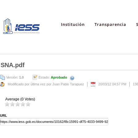
Institución
Transparencia
SNA.pdf
Versión:
1.0
Estado:
Aprobado
Modificado por última vez por Juan Pablo Tarapuez
20/03/12 04:57 PM
13
Average (0 Votes)
URL