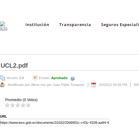
Institución
Transparencia
Seguros Especial
UCL2.pdf
Versión:
1.0
Estado:
Aprobado
Modificado por última vez por Juan Pablo Tarapuez
20/03/12 04:58 PM
95
Promedio (0 Votos)
URL