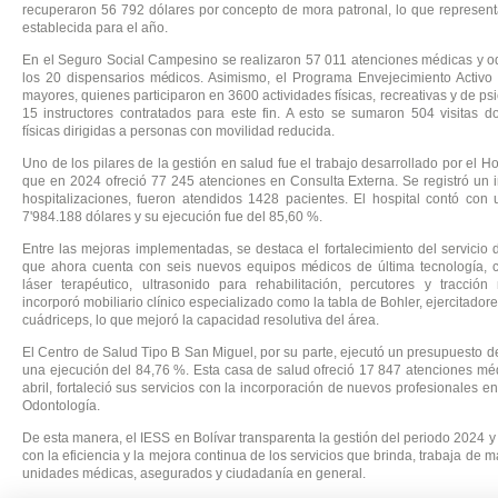
recuperaron 56 792 dólares por concepto de mora patronal, lo que represent
establecida para el año.
En el Seguro Social Campesino se realizaron 57 011 atenciones médicas y od
los 20 dispensarios médicos. Asimismo, el Programa Envejecimiento Activo 
mayores, quienes participaron en 3600 actividades físicas, recreativas y de psic
15 instructores contratados para este fin. A esto se sumaron 504 visitas do
físicas dirigidas a personas con movilidad reducida.
Uno de los pilares de la gestión en salud fue el trabajo desarrollado por el 
que en 2024 ofreció 77 245 atenciones en Consulta Externa. Se registró un 
hospitalizaciones, fueron atendidos 1428 pacientes. El hospital contó con 
7'984.188 dólares y su ejecución fue del 85,60 %.
Entre las mejoras implementadas, se destaca el fortalecimiento del servicio d
que ahora cuenta con seis nuevos equipos médicos de última tecnología,
láser terapéutico, ultrasonido para rehabilitación, percutores y tracci
incorporó mobiliario clínico especializado como la tabla de Bohler, ejercitador
cuádriceps, lo que mejoró la capacidad resolutiva del área.
El Centro de Salud Tipo B San Miguel, por su parte, ejecutó un presupuesto d
una ejecución del 84,76 %. Esta casa de salud ofreció 17 847 atenciones mé
abril, fortaleció sus servicios con la incorporación de nuevos profesionales 
Odontología.
De esta manera, el IESS en Bolívar transparenta la gestión del periodo 2024 
con la eficiencia y la mejora continua de los servicios que brinda, trabaja de 
unidades médicas, asegurados y ciudadanía en general.