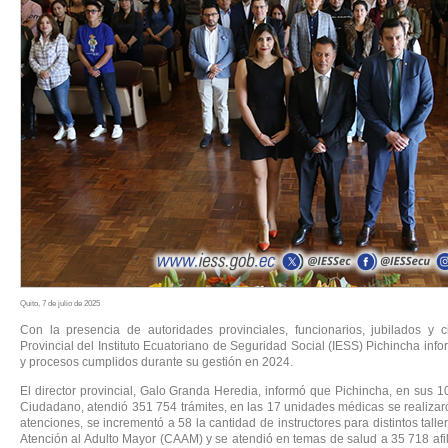
Quito, 7 de julio de 2025
Con la presencia de autoridades provinciales, funcionarios, jubilados y 
Provincial del Instituto Ecuatoriano de Seguridad Social (IESS) Pichincha inf
y procesos cumplidos durante su gestión en 2024.
El director provincial, Galo Granda Heredia, informó que Pichincha, en sus 1
Ciudadano, atendió 351 754 trámites, en las 17 unidades médicas se realiza
atenciones, se incrementó a 58 la cantidad de instructores para distintos tall
Atención al Adulto Mayor (CAAM) y se atendió en temas de salud a 35 718 afi