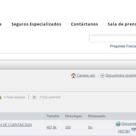
a
Seguros Especializados
Contáctanos
Sala de pren
Preguntas Frecu
Carpeta raíz
Documentos recient
0 Subcarpetas
3 Documentos
Tamaño
Descargas
Bloqueado
Descarga
N DE CUENTAS 2024
467,8k
160
No
(Abre una nueva ventana
(467,8k)