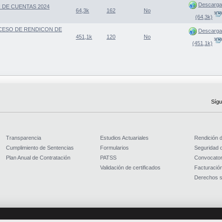
Descarga
 DE CUENTAS 2024
64,3k
162
No
(Abre una nueva ventana
(64,3k)
CESO DE RENDICON DE
Descarga
451,1k
120
No
(Abre una nueva ventana
(451,1k)
Sígu
Transparencia
Estudios Actuariales
Rendición 
Cumplimiento de Sentencias
Formularios
Seguridad d
Plan Anual de Contratación
PATSS
Convocator
Validación de certificados
Facturación
Derechos s