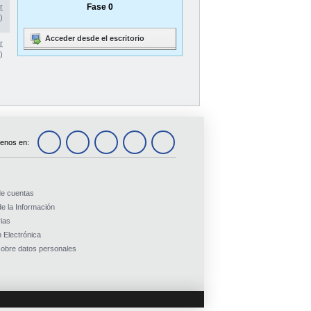
r
Fase 0
)
Acceder desde el escritorio
r
)
enos en:
de cuentas
e la Información
ias
 Electrónica
obre datos personales