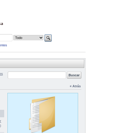
sa
entes
es
« Atrás
r
)