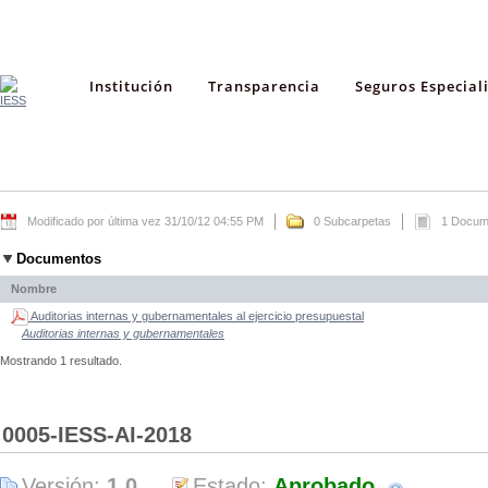
Institución
Transparencia
Seguros Especial
Modificado por última vez 31/10/12 04:55 PM
0 Subcarpetas
1 Docum
Documentos
Nombre
Auditorias internas y gubernamentales al ejercicio presupuestal
Auditorias internas y gubernamentales
Mostrando 1 resultado.
0005-IESS-AI-2018
Versión:
1.0
Estado:
Aprobado