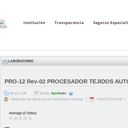
Institución
Transparencia
Seguros Especial
LABORATORIO
PRO-12 Rev-02 PROCESADOR TEJIDOS AUTO
Versión:
1.0
Estado:
Aprobado
Modificado por última vez por Karina Rocio Sanchez
14/02/23 10:54 AM
Average (0 Votes)