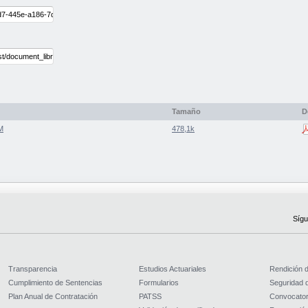
Tamaño
D
M
478,1k
Sígu
Transparencia
Estudios Actuariales
Rendición 
Cumplimiento de Sentencias
Formularios
Seguridad d
Plan Anual de Contratación
PATSS
Convocator