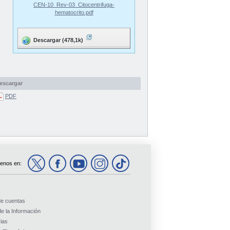
CEN-10_Rev-03_Citocentrifuga-
hematocrito.pdf
Descargar (478,1k)
escargar
PDF
enos en:
de cuentas
e la Información
ias