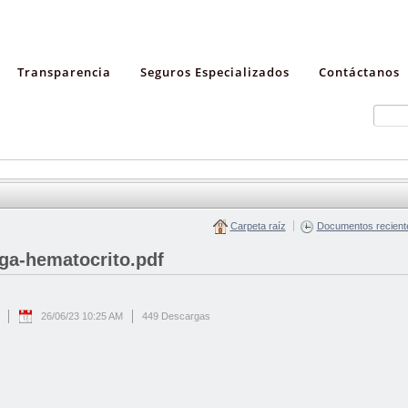
Transparencia
Seguros Especializados
Contáctanos
Carpeta raíz
Documentos recient
ga-hematocrito.pdf
26/06/23 10:25 AM
449 Descargas