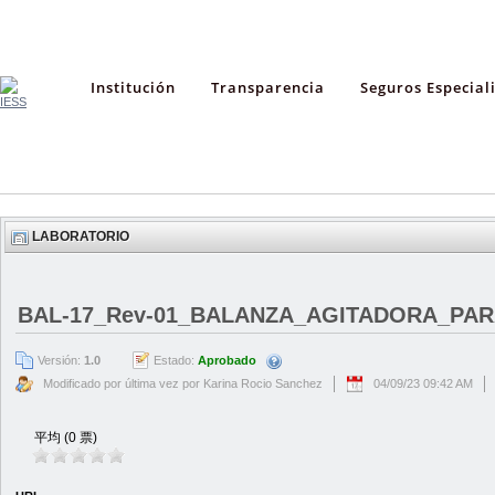
Institución
Transparencia
Seguros Especial
LABORATORIO
BAL-17_Rev-01_BALANZA_AGITADORA_PA
Versión:
1.0
Estado:
Aprobado
Modificado por última vez por Karina Rocio Sanchez
04/09/23 09:42 AM
平均 (0 票)