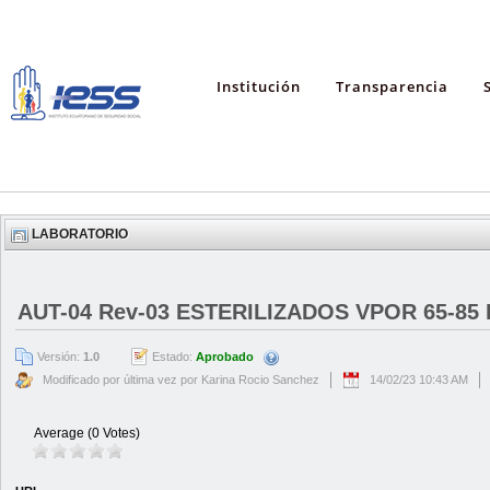
Institución
Transparencia
LABORATORIO
AUT-04 Rev-03 ESTERILIZADOS VPOR 65-85 
Versión:
1.0
Estado:
Aprobado
Modificado por última vez por Karina Rocio Sanchez
14/02/23 10:43 AM
Average (0 Votes)