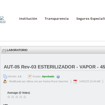
Institución
Transparencia
Seguros Especial
LABORATORIO
AUT-05 Rev-03 ESTERILIZADOR - VAPOR - 45
Versión:
1.0
Estado:
Aprobado
Modificado por última vez por Karina Rocio Sanchez
14/02/23 10:44 AM
Average (0 Votes)