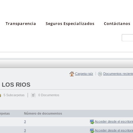
Transparencia
Seguros Especializados
Contáctanos
Carpeta raíz
Documentos recient
 LOS RIOS
5 Subcarpetas
0 Documentos
rpetas
Número de documentos
3
Acceder desde el escritori
3
Acceder desde el escritori