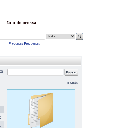
Sala de prensa
Preguntas Frecuentes
es
« Atrás
o
o