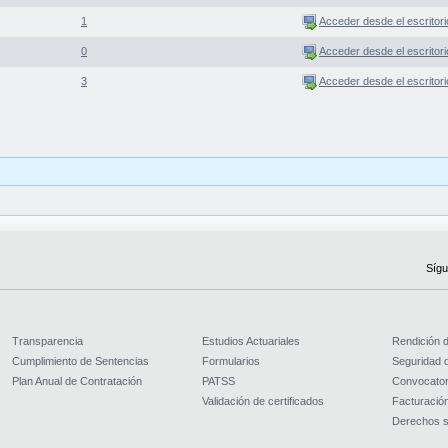
1
Acceder desde el escritori
0
Acceder desde el escritori
3
Acceder desde el escritori
Sígu
Transparencia
Estudios Actuariales
Rendición 
Cumplimiento de Sentencias
Formularios
Seguridad d
Plan Anual de Contratación
PATSS
Convocator
Validación de certificados
Facturación
Derechos s