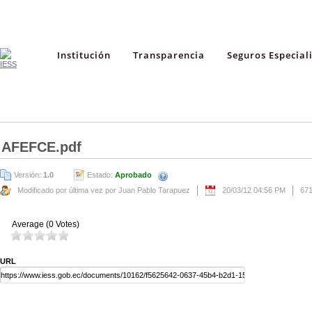
Institución
Transparencia
Seguros Especial
AFEFCE.pdf
Versión:
1.0
Estado:
Aprobado
Modificado por última vez por Juan Pablo Tarapuez
20/03/12 04:56 PM
67
Average (0 Votes)
URL