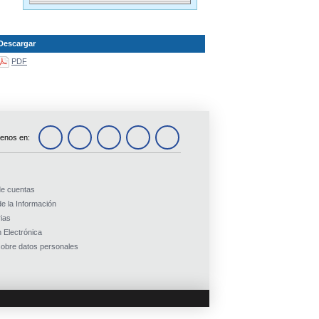
Descargar
PDF
enos en:
de cuentas
e la Información
ias
 Electrónica
obre datos personales