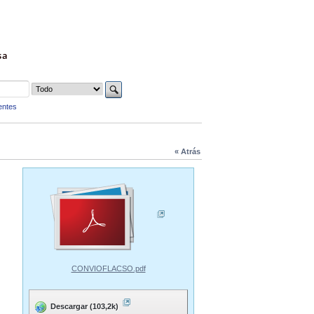
sa
entes
« Atrás
CONVIOFLACSO.pdf
Descargar (103,2k)