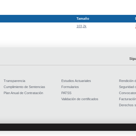
Tamaño
103,2k
Sígu
Transparencia
Estudios Actuariales
Rendición 
Cumplimiento de Sentencias
Formularios
Seguridad d
Plan Anual de Contratación
PATSS
Convocator
Validación de certificados
Facturación
Derechos s