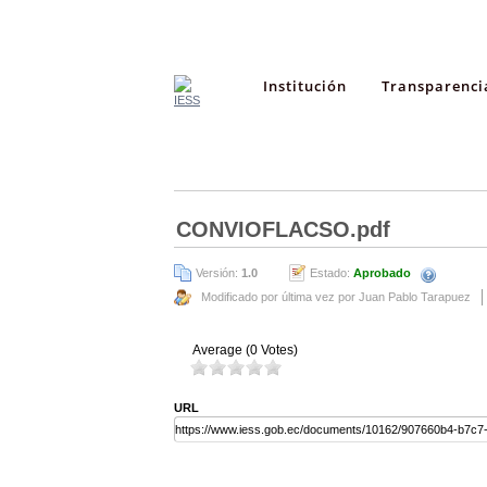
Institución
Transparenci
CONVIOFLACSO.pdf
Versión:
1.0
Estado:
Aprobado
Modificado por última vez por Juan Pablo Tarapuez
Average (0 Votes)
URL