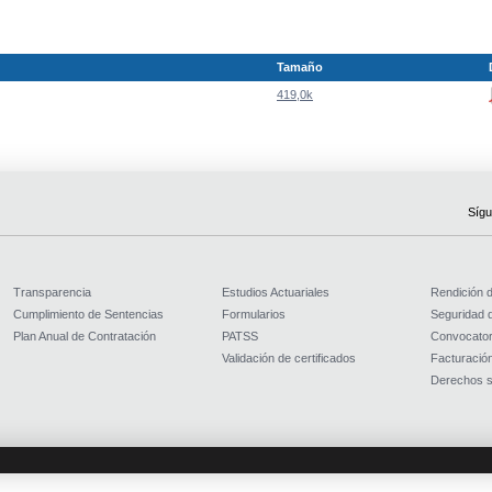
Tamaño
419,0k
Sígu
Transparencia
Estudios Actuariales
Rendición 
Cumplimiento de Sentencias
Formularios
Seguridad d
Plan Anual de Contratación
PATSS
Convocator
Validación de certificados
Facturación
Derechos s