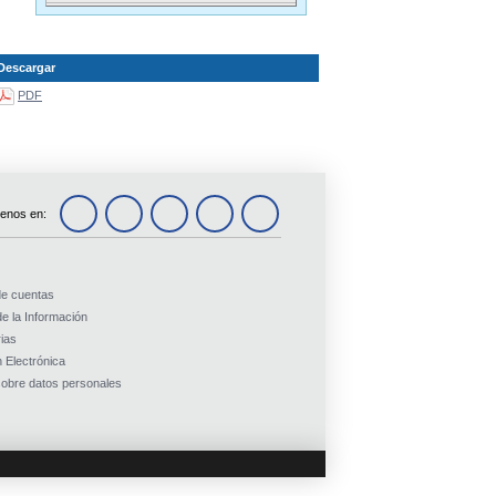
Descargar
PDF
enos en:
de cuentas
e la Información
ias
 Electrónica
obre datos personales