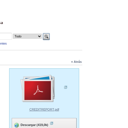
sa
entes
« Atrás
CREDITREPORT.pdf
Descargar (419,0k)