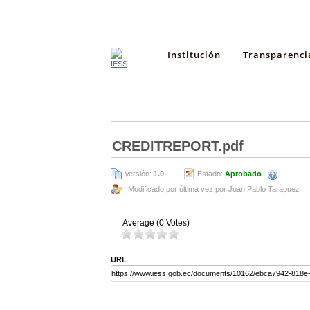
Institución
Transparenci
CREDITREPORT.pdf
Versión:
1.0
Estado:
Aprobado
Modificado por última vez por Juan Pablo Tarapuez
Average (0 Votes)
URL