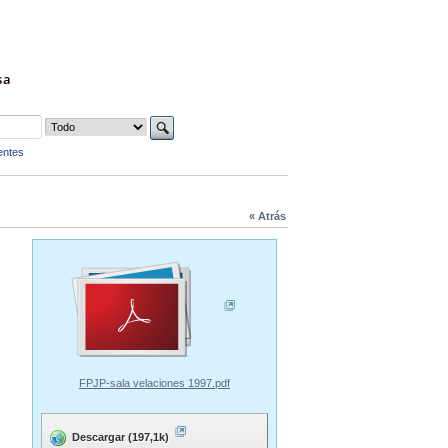
sa
entes
« Atrás
FPJP-sala velaciones 1997.pdf
Descargar (197,1k)