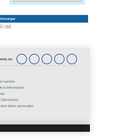
Descargar
PDF
enos en:
de cuentas
e la Información
ias
 Electrónica
obre datos personales