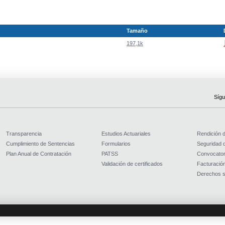
Tamaño
197,1k
Sígu
Transparencia
Estudios Actuariales
Rendición 
Cumplimiento de Sentencias
Formularios
Seguridad d
Plan Anual de Contratación
PATSS
Convocator
Validación de certificados
Facturación
Derechos s