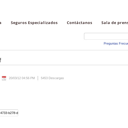
a
Seguros Especializados
Contáctanos
Sala de pren
Preguntas Frecu
f
20/03/12 04:56 PM
5453 Descargas