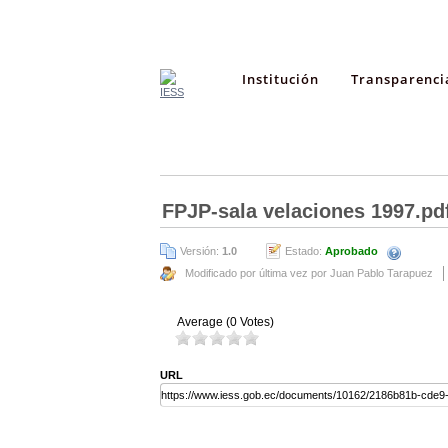
Institución
Transparenci
FPJP-sala velaciones 1997.pd
Versión:
1.0
Estado:
Aprobado
Modificado por última vez por Juan Pablo Tarapuez
Average (0 Votes)
URL