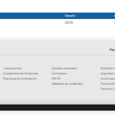
Tamaño
100,8k
Sígu
Transparencia
Estudios Actuariales
Rendición 
Cumplimiento de Sentencias
Formularios
Seguridad d
Plan Anual de Contratación
PATSS
Convocator
Validación de certificados
Facturación
Derechos s