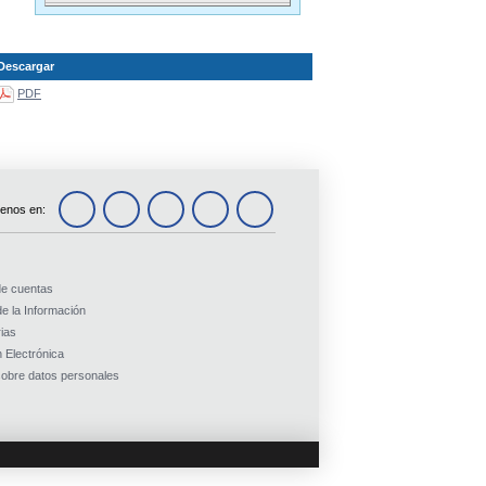
Descargar
PDF
enos en:
de cuentas
e la Información
ias
 Electrónica
obre datos personales