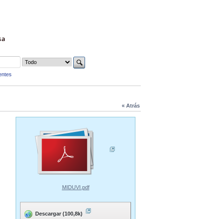
sa
entes
« Atrás
MIDUVI.pdf
Descargar (100,8k)