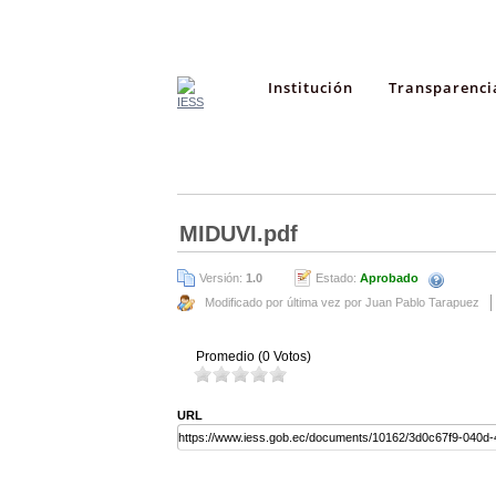
Institución
Transparenci
MIDUVI.pdf
Versión:
1.0
Estado:
Aprobado
Modificado por última vez por Juan Pablo Tarapuez
Promedio (0 Votos)
URL