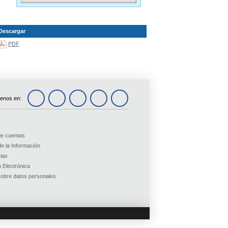
Descargar
PDF
enos en:
de cuentas
e la Información
ias
 Electrónica
obre datos personales