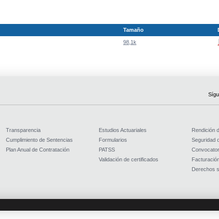
Tamaño
98,1k
Sígu
Transparencia
Estudios Actuariales
Rendición 
Cumplimiento de Sentencias
Formularios
Seguridad d
Plan Anual de Contratación
PATSS
Convocator
Validación de certificados
Facturación
Derechos s