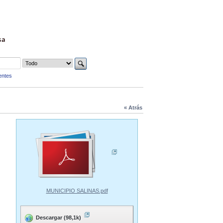
sa
entes
« Atrás
MUNICIPIO SALINAS.pdf
Descargar (98,1k)