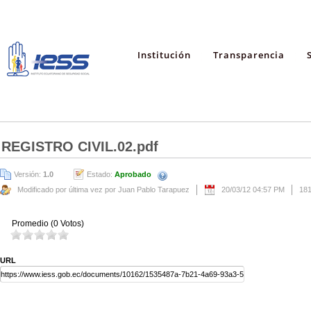
Institución
Transparencia
REGISTRO CIVIL.02.pdf
Versión:
1.0
Estado:
Aprobado
Modificado por última vez por Juan Pablo Tarapuez
20/03/12 04:57 PM
18
Promedio (0 Votos)
URL