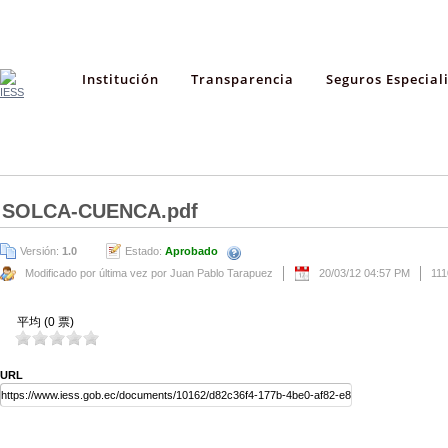
Institución
Transparencia
Seguros Especial
SOLCA-CUENCA.pdf
Versión:
1.0
Estado:
Aprobado
Modificado por última vez por Juan Pablo Tarapuez
20/03/12 04:57 PM
111
平均 (0 票)
URL