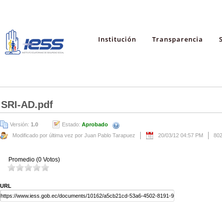
Institución
Transparencia
SRI-AD.pdf
Versión:
1.0
Estado:
Aprobado
Modificado por última vez por Juan Pablo Tarapuez
20/03/12 04:57 PM
80
Promedio (0 Votos)
URL