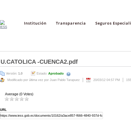
Institución
Transparencia
Seguros Especial
U.CATOLICA -CUENCA2.pdf
Versión:
1.0
Estado:
Aprobado
Modificado por última vez por Juan Pablo Tarapuez
20/03/12 04:57 PM
15
Average (0 Votes)
URL