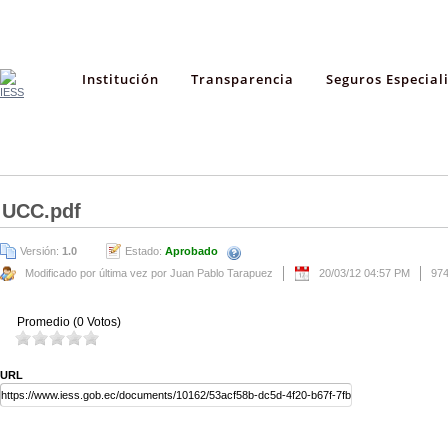
Institución
Transparencia
Seguros Especial
UCC.pdf
Versión:
1.0
Estado:
Aprobado
Modificado por última vez por Juan Pablo Tarapuez
20/03/12 04:57 PM
97
Promedio (0 Votos)
URL