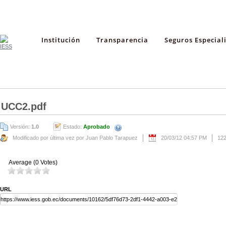
Institución
Transparencia
Seguros Especial
UCC2.pdf
Versión:
1.0
Estado:
Aprobado
Modificado por última vez por Juan Pablo Tarapuez
20/03/12 04:57 PM
12
Average (0 Votes)
URL