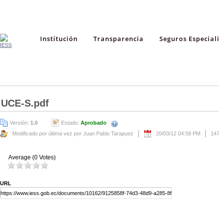
Institución
Transparencia
Seguros Especial
UCE-S.pdf
Versión:
1.0
Estado:
Aprobado
Modificado por última vez por Juan Pablo Tarapuez
20/03/12 04:58 PM
14
Average (0 Votes)
URL