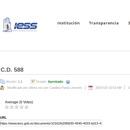
Institución
Transparencia
C.D. 588
Versión:
1.1
Estado:
Aprobado
Modificado por última vez por Catalina Paola Limones
20/07/20 10:53 AM
1
Average (0 Votes)
URL