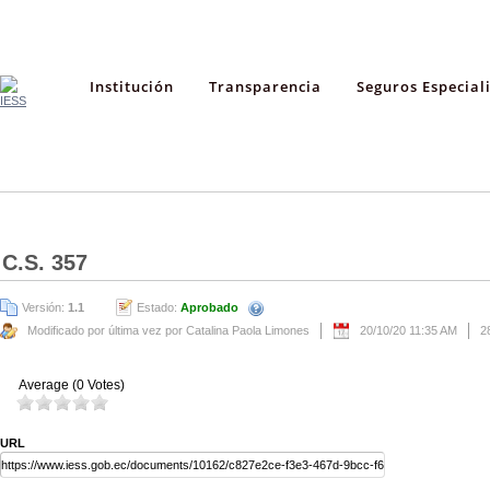
Institución
Transparencia
Seguros Especial
C.S. 357
Versión:
1.1
Estado:
Aprobado
Modificado por última vez por Catalina Paola Limones
20/10/20 11:35 AM
2
Average (0 Votes)
URL