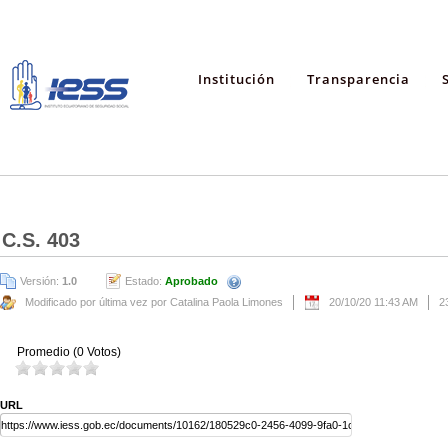
Institución
Transparencia
C.S. 403
Versión:
1.0
Estado:
Aprobado
Modificado por última vez por Catalina Paola Limones
20/10/20 11:43 AM
2
Promedio (0 Votos)
URL