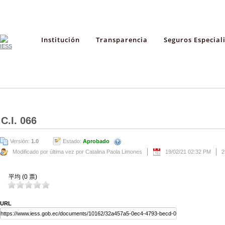
Institución
Transparencia
Seguros Especial
C.I. 066
Versión:
1.0
Estado:
Aprobado
Modificado por última vez por Catalina Paola Limones
19/02/21 02:32 PM
2
平均 (0 票)
URL