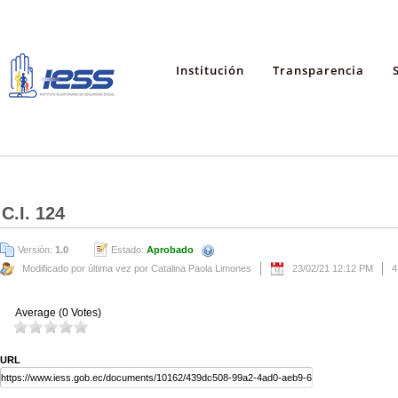
Institución
Transparencia
C.I. 124
Versión:
1.0
Estado:
Aprobado
Modificado por última vez por Catalina Paola Limones
23/02/21 12:12 PM
4
Average (0 Votes)
URL