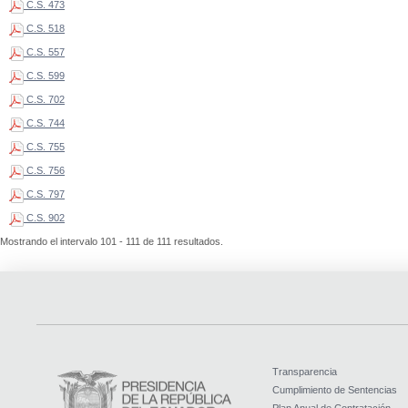
C.S. 473
C.S. 518
C.S. 557
C.S. 599
C.S. 702
C.S. 744
C.S. 755
C.S. 756
C.S. 797
C.S. 902
Mostrando el intervalo 101 - 111 de 111 resultados.
Transparencia
Cumplimiento de Sentencias