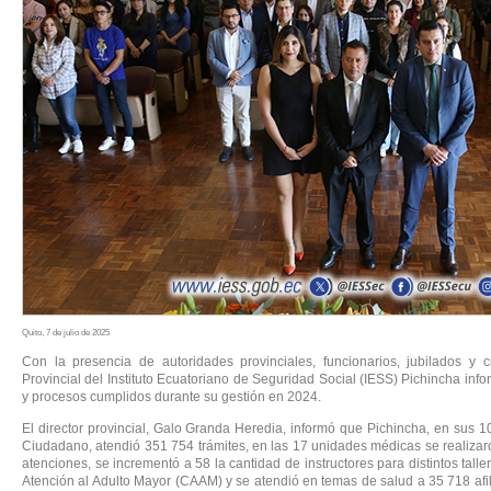
Quito, 7 de julio de 2025
Con la presencia de autoridades provinciales, funcionarios, jubilados y 
Provincial del Instituto Ecuatoriano de Seguridad Social (IESS) Pichincha inf
y procesos cumplidos durante su gestión en 2024.
El director provincial, Galo Granda Heredia, informó que Pichincha, en sus 1
Ciudadano, atendió 351 754 trámites, en las 17 unidades médicas se realiza
atenciones, se incrementó a 58 la cantidad de instructores para distintos tall
Atención al Adulto Mayor (CAAM) y se atendió en temas de salud a 35 718 afi