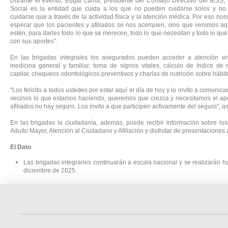
Durante el evento, Edgar Lama, presidente del Consejo Directivo del IESS,
Social es la entidad que cuida a los que no pueden cuidarse solos y n
cuidarse que a través de la actividad física y la atención médica. Por eso no
esperar que los pacientes y afiliados se nos acerquen, sino que venimos a
estén, para darles todo lo que se merecen, todo lo que necesitan y todo lo q
con sus aportes".
En las brigadas integrales los asegurados pueden acceder a atención en 
medicina general y familiar, toma de signos vitales, cálculo de índice de 
capilar, chequeos odontológicos preventivos y charlas de nutrición sobre hábit
"Los felicito a todos ustedes por estar aquí el día de hoy y lo invito a comunica
vecinos lo que estamos haciendo, queremos que crezca y necesitamos el ap
afiliados no hay seguro. Los invito a que participen activamente del seguro",
En las brigadas la ciudadanía, además, puede recibir información sobre los
Adulto Mayor, Atención al Ciudadano y Afiliación y disfrutar de presentaciones ar
El Dato
Las brigadas integrarles continuarán a escala nacional y se realizarán 
diciembre de 2025.