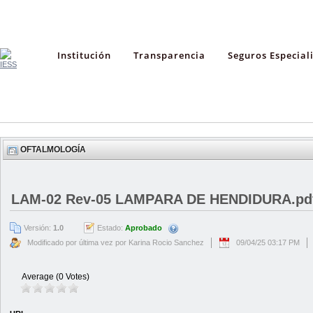
Institución
Transparencia
Seguros Especial
OFTALMOLOGÍA
LAM-02 Rev-05 LAMPARA DE HENDIDURA.pd
Versión:
1.0
Estado:
Aprobado
Modificado por última vez por Karina Rocio Sanchez
09/04/25 03:17 PM
Average (0 Votes)