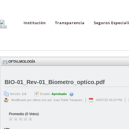
Institución
Transparencia
Seguros Especial
OFTALMOLOGÍA
BIO-01_Rev-01_Biometro_optico.pdf
Versión:
1.0
Estado:
Aprobado
Modificado por última vez por Juan Pablo Tarapuez
04/07/25 04:24 PM
Promedio (0 Votos)