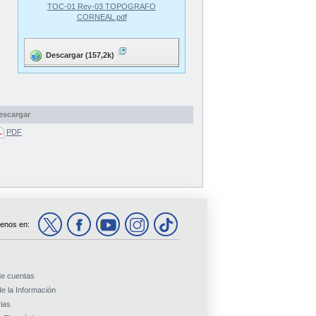
TOC-01 Rev-03 TOPOGRAFO
CORNEAL.pdf
Descargar (157,2k)
escargar
PDF
enos en:
de cuentas
e la Información
ias