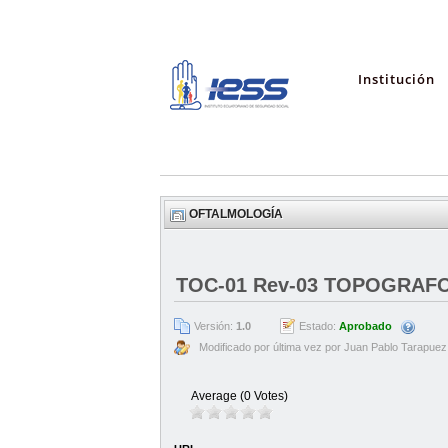
Institución
OFTALMOLOGÍA
TOC-01 Rev-03 TOPOGRAF
Versión:
1.0
Estado:
Aprobado
Modificado por última vez por Juan Pablo Tarapuez
Average (0 Votes)