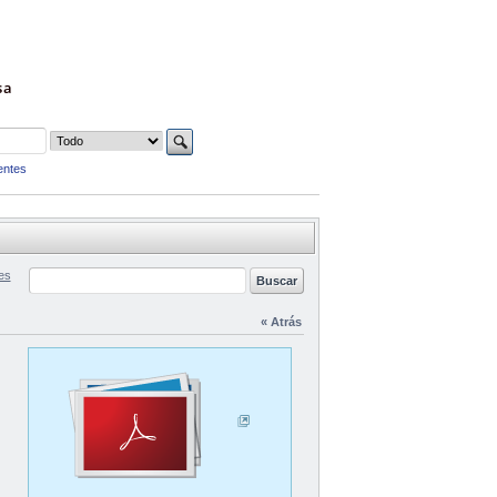
sa
entes
es
« Atrás