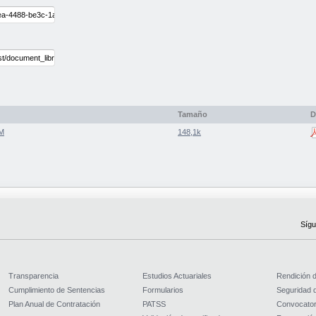
Tamaño
D
PM
148,1k
Sígu
Transparencia
Estudios Actuariales
Rendición 
Cumplimiento de Sentencias
Formularios
Seguridad d
Plan Anual de Contratación
PATSS
Convocator