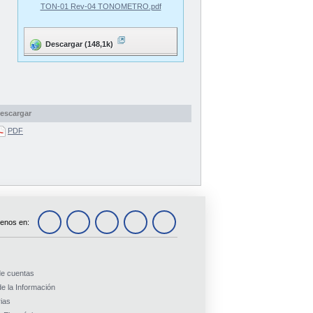
TON-01 Rev-04 TONOMETRO.pdf
Descargar (148,1k)
escargar
PDF
enos en:
de cuentas
e la Información
ias