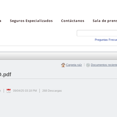
a
Seguros Especializados
Contáctanos
Sala de pren
Preguntas Frecu
Carpeta raíz
Documentos recient
.pdf
z
09/04/25 03:18 PM
268 Descargas