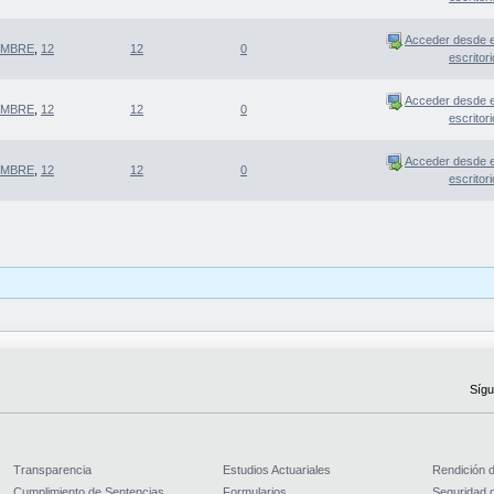
Acceder desde e
EMBRE
,
12
12
0
escritori
Acceder desde e
EMBRE
,
12
12
0
escritori
Acceder desde e
EMBRE
,
12
12
0
escritori
Sígu
Transparencia
Estudios Actuariales
Rendición 
Cumplimiento de Sentencias
Formularios
Seguridad d