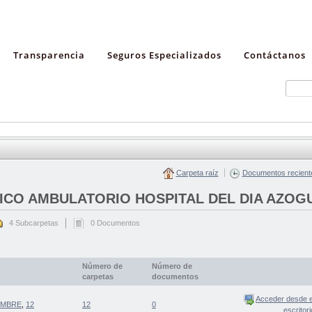
Transparencia
Seguros Especializados
Contáctanos
Carpeta raíz
Documentos recient
ICO AMBULATORIO HOSPITAL DEL DIA AZOG
4 Subcarpetas
0 Documentos
Número de
Número de
carpetas
documentos
Acceder desde e
EMBRE
,
12
12
0
escritori