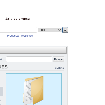
Sala de prensa
Preguntas Frecuentes
es
UES
« Atrás
l
o