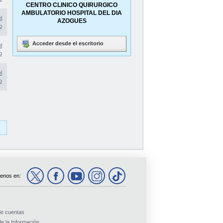
CENTRO CLINICO QUIRURGICO
AMBULATORIO HOSPITAL DEL DIA
l
AZOGUES
o
Acceder desde el escritorio
l
o
l
o
enos en:
de cuentas
e la Información