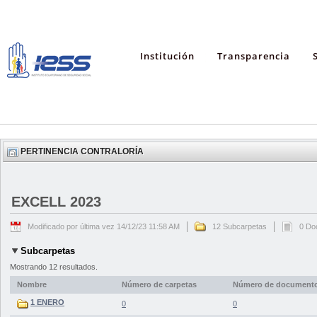
Institución
Transparencia
PERTINENCIA CONTRALORÍA
EXCELL 2023
Modificado por última vez 14/12/23 11:58 AM
12 Subcarpetas
0 Do
Subcarpetas
Mostrando 12 resultados.
Nombre
Número de carpetas
Número de document
1 ENERO
0
0