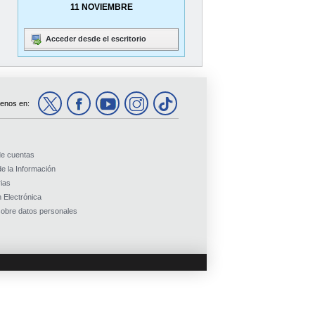
11 NOVIEMBRE
Acceder desde el escritorio
enos en:
de cuentas
e la Información
ias
 Electrónica
obre datos personales