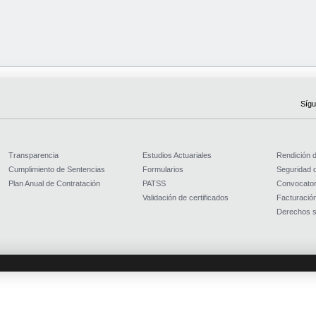
Sígu
Transparencia
Estudios Actuariales
Rendición 
Cumplimiento de Sentencias
Formularios
Seguridad d
Plan Anual de Contratación
PATSS
Convocator
Validación de certificados
Facturación
Derechos s