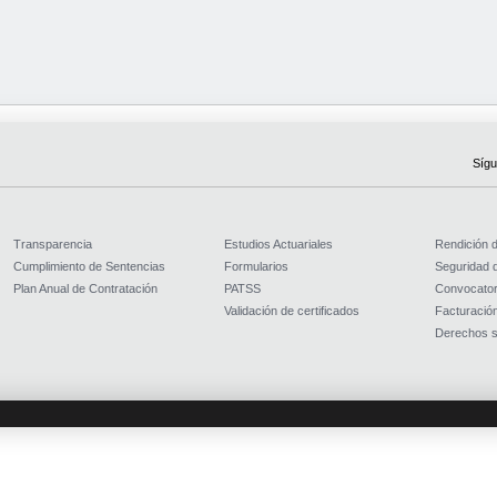
Sígu
Transparencia
Estudios Actuariales
Rendición 
Cumplimiento de Sentencias
Formularios
Seguridad d
Plan Anual de Contratación
PATSS
Convocator
Validación de certificados
Facturación
Derechos s