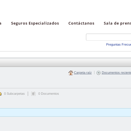
a
Seguros Especializados
Contáctanos
Sala de pren
Preguntas Frecu
Carpeta raíz
Documentos recient
0 Subcarpetas
0 Documentos