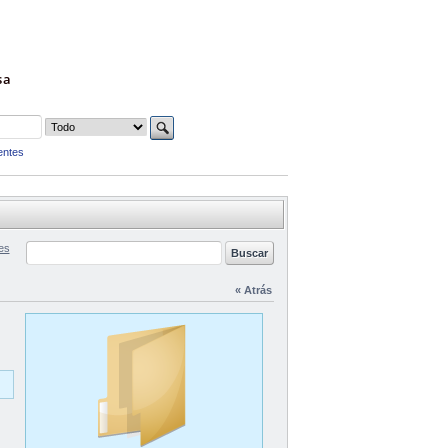
sa
entes
es
« Atrás