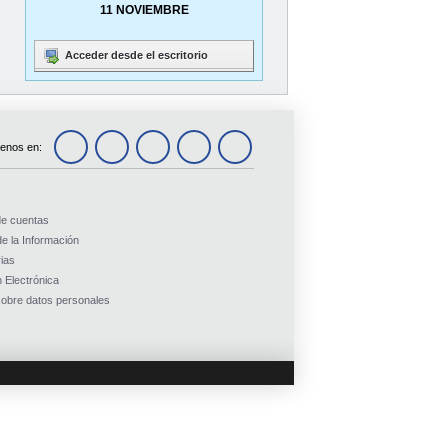
11 NOVIEMBRE
Acceder desde el escritorio
enos en:
de cuentas
e la Información
ias
 Electrónica
obre datos personales