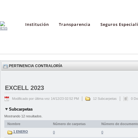
Institución
Transparencia
Seguros Especial
PERTINENCIA CONTRALORÍA
EXCELL 2023
Modificado por última vez 14/12/23 02:52 PM
12 Subcarpetas
0 D
Subcarpetas
Mostrando 12 resultados.
Nombre
Número de carpetas
Número de document
1 ENERO
0
0