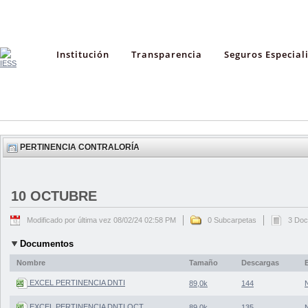
Institución
Transparencia
Seguros Especial
PERTINENCIA CONTRALORÍA
10 OCTUBRE
Modificado por última vez 08/02/24 02:58 PM
0 Subcarpetas
3 Do
Documentos
Nombre
Tamaño
Descargas
EXCEL PERTINENCIA DNTI
89,0k
144
EXCEL PERTINENCIA DNTI OCT
89,0k
135