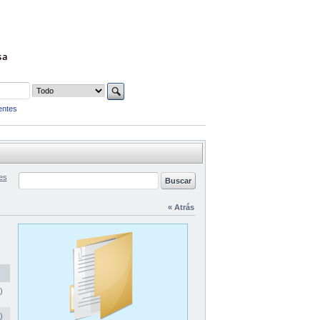
sa
entes
es
« Atrás
)
)