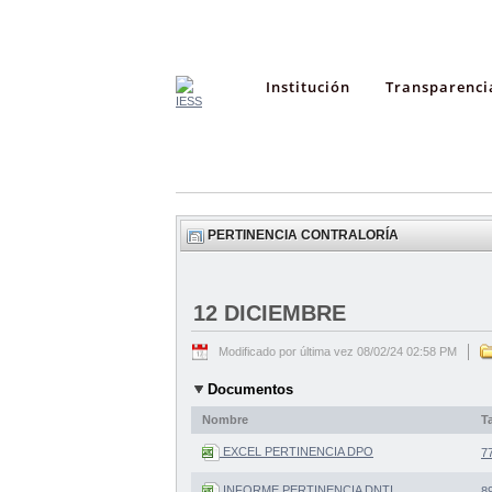
Institución
Transparenci
PERTINENCIA CONTRALORÍA
12 DICIEMBRE
Modificado por última vez 08/02/24 02:58 PM
Documentos
Nombre
T
EXCEL PERTINENCIA DPO
7
INFORME PERTINENCIA DNTI
8