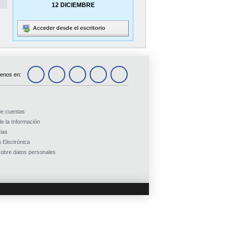
12 DICIEMBRE
Acceder desde el escritorio
enos en:
de cuentas
e la Información
ias
 Electrónica
obre datos personales