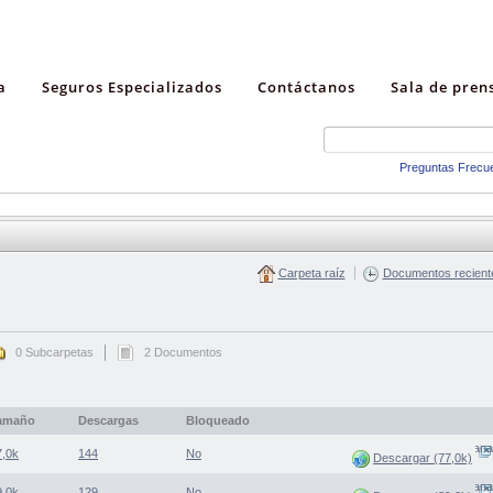
a
Seguros Especializados
Contáctanos
Sala de pren
Preguntas Frecu
Carpeta raíz
Documentos recient
0 Subcarpetas
2 Documentos
amaño
Descargas
Bloqueado
(Abre una nueva ventana
7,0k
144
No
Descargar (77,0k)
(Abre una nueva ventana
9,0k
129
No