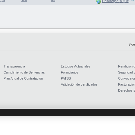
Descargar (89,0k)
Sígu
Transparencia
Estudios Actuariales
Rendición 
Cumplimiento de Sentencias
Formularios
Seguridad d
Plan Anual de Contratación
PATSS
Convocator
Validación de certificados
Facturación
Derechos s