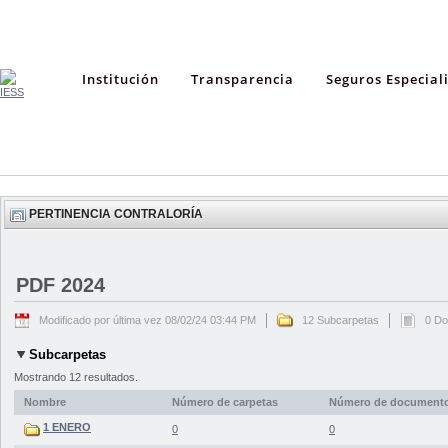
Institución
Transparencia
Seguros Especial
PERTINENCIA CONTRALORÍA
PDF 2024
Modificado por última vez 08/02/24 03:44 PM
12 Subcarpetas
0 D
Subcarpetas
Mostrando 12 resultados.
Nombre
Número de carpetas
Número de document
1 ENERO
0
0