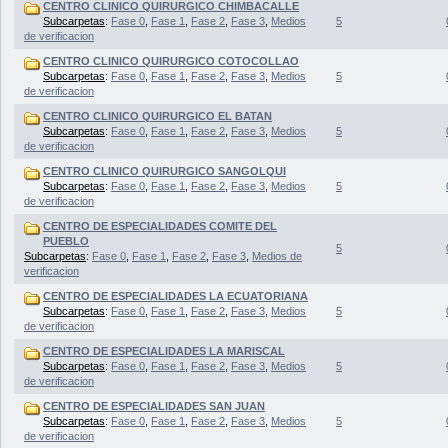
CENTRO CLINICO QUIRURGICO CHIMBACALLE
Subcarpetas
:
Fase 0
,
Fase 1
,
Fase 2
,
Fase 3
,
Medios
5
de verificacion
CENTRO CLINICO QUIRURGICO COTOCOLLAO
Subcarpetas
:
Fase 0
,
Fase 1
,
Fase 2
,
Fase 3
,
Medios
5
de verificacion
CENTRO CLINICO QUIRURGICO EL BATAN
Subcarpetas
:
Fase 0
,
Fase 1
,
Fase 2
,
Fase 3
,
Medios
5
de verificacion
CENTRO CLINICO QUIRURGICO SANGOLQUI
Subcarpetas
:
Fase 0
,
Fase 1
,
Fase 2
,
Fase 3
,
Medios
5
de verificacion
CENTRO DE ESPECIALIDADES COMITE DEL
PUEBLO
5
Subcarpetas
:
Fase 0
,
Fase 1
,
Fase 2
,
Fase 3
,
Medios de
verificacion
CENTRO DE ESPECIALIDADES LA ECUATORIANA
Subcarpetas
:
Fase 0
,
Fase 1
,
Fase 2
,
Fase 3
,
Medios
5
de verificacion
CENTRO DE ESPECIALIDADES LA MARISCAL
Subcarpetas
:
Fase 0
,
Fase 1
,
Fase 2
,
Fase 3
,
Medios
5
de verificacion
CENTRO DE ESPECIALIDADES SAN JUAN
Subcarpetas
:
Fase 0
,
Fase 1
,
Fase 2
,
Fase 3
,
Medios
5
de verificacion