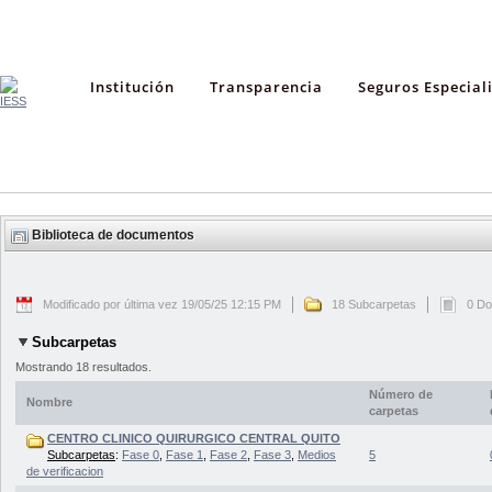
Institución
Transparencia
Seguros Especial
Biblioteca de documentos
Modificado por última vez 19/05/25 12:15 PM
18 Subcarpetas
0 D
Subcarpetas
Mostrando 18 resultados.
Número de
Nombre
carpetas
CENTRO CLINICO QUIRURGICO CENTRAL QUITO
Subcarpetas
:
Fase 0
,
Fase 1
,
Fase 2
,
Fase 3
,
Medios
5
de verificacion