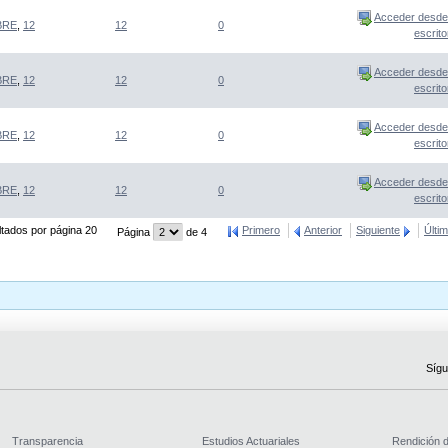
Acceder desde
BRE
,
12
12
0
escrito
Acceder desde
BRE
,
12
12
0
escrito
Acceder desde
BRE
,
12
12
0
escrito
Acceder desde
BRE
,
12
12
0
escrito
tados por página 20
Primero
Anterior
Siguiente
Últi
Página
de 4
Sígu
Transparencia
Estudios Actuariales
Rendición 