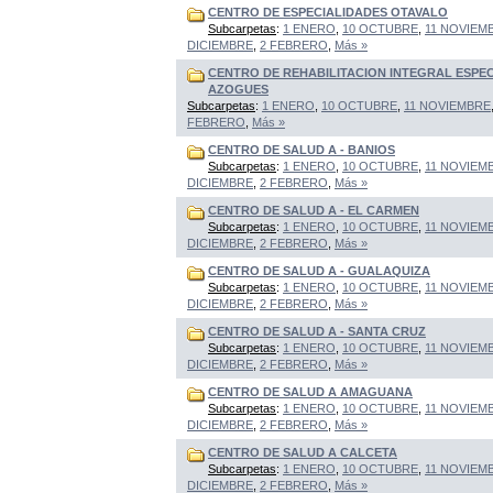
CENTRO DE ESPECIALIDADES OTAVALO
Subcarpetas
:
1 ENERO
,
10 OCTUBRE
,
11 NOVIEM
DICIEMBRE
,
2 FEBRERO
,
Más »
CENTRO DE REHABILITACION INTEGRAL ESPE
AZOGUES
Subcarpetas
:
1 ENERO
,
10 OCTUBRE
,
11 NOVIEMBRE
FEBRERO
,
Más »
CENTRO DE SALUD A - BANIOS
Subcarpetas
:
1 ENERO
,
10 OCTUBRE
,
11 NOVIEM
DICIEMBRE
,
2 FEBRERO
,
Más »
CENTRO DE SALUD A - EL CARMEN
Subcarpetas
:
1 ENERO
,
10 OCTUBRE
,
11 NOVIEM
DICIEMBRE
,
2 FEBRERO
,
Más »
CENTRO DE SALUD A - GUALAQUIZA
Subcarpetas
:
1 ENERO
,
10 OCTUBRE
,
11 NOVIEM
DICIEMBRE
,
2 FEBRERO
,
Más »
CENTRO DE SALUD A - SANTA CRUZ
Subcarpetas
:
1 ENERO
,
10 OCTUBRE
,
11 NOVIEM
DICIEMBRE
,
2 FEBRERO
,
Más »
CENTRO DE SALUD A AMAGUANA
Subcarpetas
:
1 ENERO
,
10 OCTUBRE
,
11 NOVIEM
DICIEMBRE
,
2 FEBRERO
,
Más »
CENTRO DE SALUD A CALCETA
Subcarpetas
:
1 ENERO
,
10 OCTUBRE
,
11 NOVIEM
DICIEMBRE
,
2 FEBRERO
,
Más »