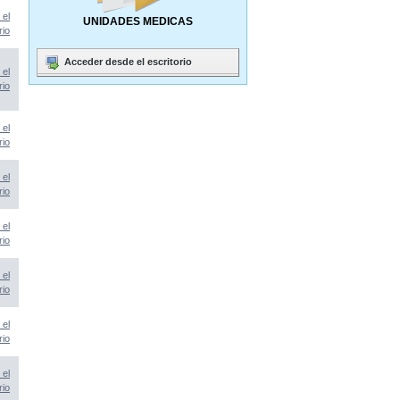
 el
UNIDADES MEDICAS
rio
Acceder desde el escritorio
 el
rio
 el
rio
 el
rio
 el
rio
 el
rio
 el
rio
 el
rio