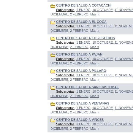
CENTRO DE SALUD A COTACACHI
Subcarpetas
:
1 ENERO
,
10 OCTUBRE
,
11 NOVIEM
DICIEMBRE
,
2 FEBRERO
,
Más »
CENTRO DE SALUD A EL COCA
Subcarpetas
:
1 ENERO
,
10 OCTUBRE
,
11 NOVIEM
DICIEMBRE
,
2 FEBRERO
,
Más »
CENTRO DE SALUD A LOS ESTEROS
Subcarpetas
:
1 ENERO
,
10 OCTUBRE
,
11 NOVIEM
DICIEMBRE
,
2 FEBRERO
,
Más »
CENTRO DE SALUD A PAJAN
Subcarpetas
:
1 ENERO
,
10 OCTUBRE
,
11 NOVIEM
DICIEMBRE
,
2 FEBRERO
,
Más »
CENTRO DE SALUD A PILLARO
Subcarpetas
:
1 ENERO
,
10 OCTUBRE
,
11 NOVIEM
DICIEMBRE
,
2 FEBRERO
,
Más »
CENTRO DE SALUD A SAN CRISTOBAL
Subcarpetas
:
1 ENERO
,
10 OCTUBRE
,
11 NOVIEM
DICIEMBRE
,
2 FEBRERO
,
Más »
CENTRO DE SALUD A VENTANAS
Subcarpetas
:
1 ENERO
,
10 OCTUBRE
,
11 NOVIEM
DICIEMBRE
,
2 FEBRERO
,
Más »
CENTRO DE SALUD A VINCES
Subcarpetas
:
1 ENERO
,
10 OCTUBRE
,
11 NOVIEM
DICIEMBRE
,
2 FEBRERO
,
Más »