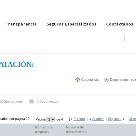
Transparencia
Seguros Especializados
Contáctanos
ATACIÓN:
Carpeta raíz
Documentos reci
80 Subcarpetas
0 Documentos
tados por página 20
Primero
Anterior
Siguiente
Últi
Página
de 4
Número de
Número de
carpetas
documentos