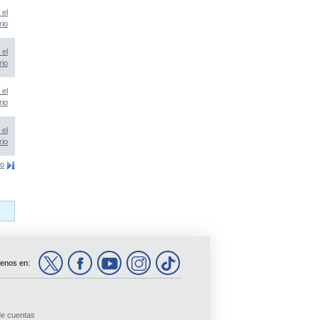
 el
rio
 el
rio
 el
rio
 el
rio
mo
enos en:
de cuentas