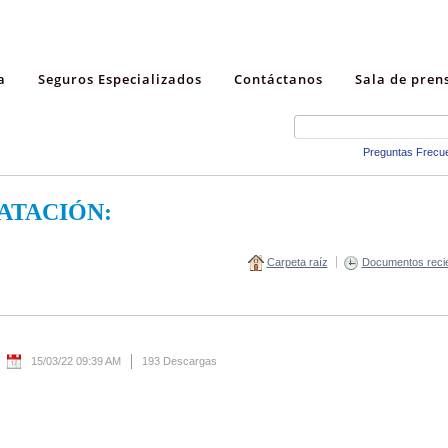
a
Seguros Especializados
Contáctanos
Sala de pren
Preguntas Frecu
ATACIÓN:
Carpeta raíz
Documentos reci
15/03/22 09:39 AM
193 Descargas