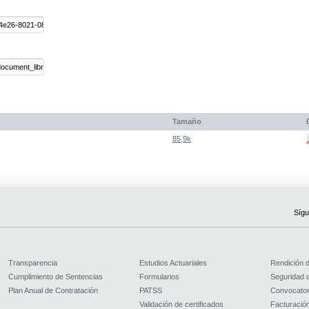
Tamaño
85,9k
Sígu
Transparencia
Estudios Actuariales
Rendición 
Cumplimiento de Sentencias
Formularios
Seguridad d
Plan Anual de Contratación
PATSS
Convocator
Validación de certificados
Facturación