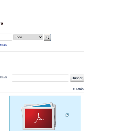
sa
entes
entes
« Atrás