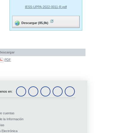
IESS-UPPA-2022-0011-R.pdf
Descargar (85,9k)
Descargar
PDF
enos en:
de cuentas
e la Información
ias
 Electrónica